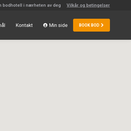
n bodhotell i nærheten av deg
Vilkår og betingelser
mål
Kontakt
Min side
BOOK BOD
mål
Kontakt
Min side
BOOK BOD