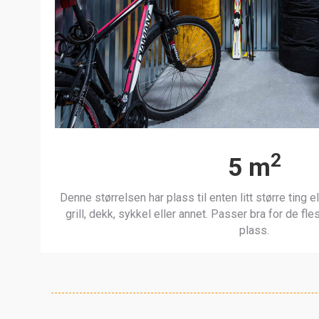
2
5 m
Denne størrelsen har plass til enten litt større ting e
grill, dekk, sykkel eller annet. Passer bra for de fle
plass.