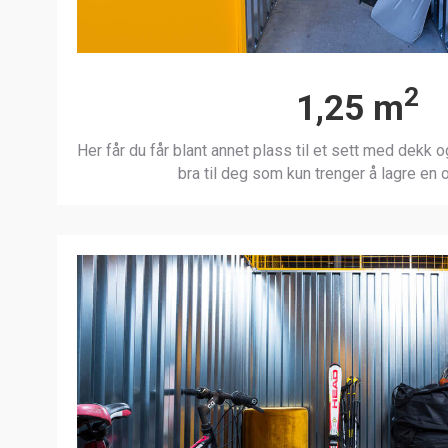
2
1,25 m
Her får du får blant annet plass til et sett med dekk 
bra til deg som kun trenger å lagre en 