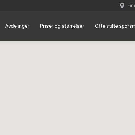
Fin
Avdelinger
Priser og størrelser
Ofte stilte spørs
Avdelinger
Priser og størrelser
Ofte stilte spørs