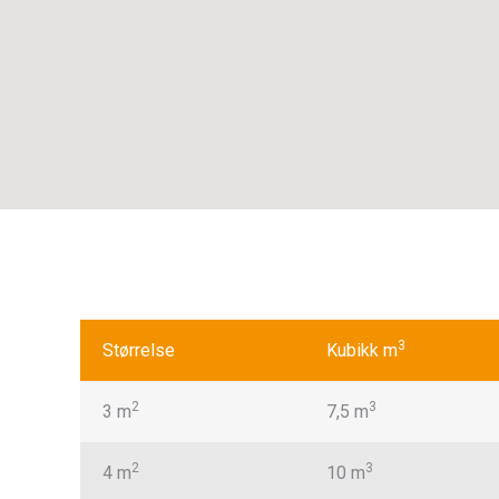
3
Størrelse
Kubikk m
2
3
3 m
7,5 m
2
3
4 m
10 m