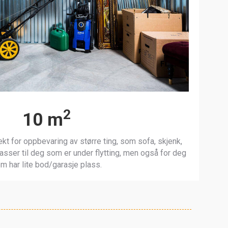
2
10 m
kt for oppbevaring av større ting, som sofa, skjenk,
sser til deg som er under flytting, men også for deg
m har lite bod/garasje plass.