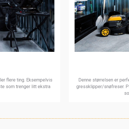
ller flere ting. Eksempelvis
Denne størrelsen er perfe
ste som trenger litt ekstra
gressklipper/snøfreser. Pa
so