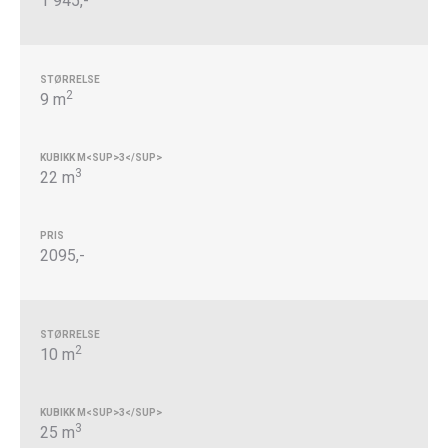
1 945,-
2
9 m
3
22 m
2095,-
2
10 m
3
25 m