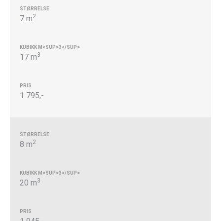
2
7 m
3
17 m
1 795,-
2
8 m
3
20 m