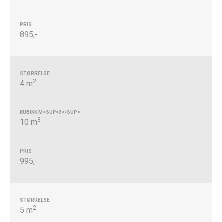
895,-
2
4 m
3
10 m
995,-
2
5 m